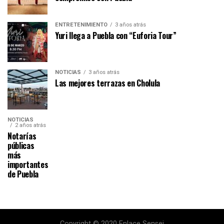
ENTRETENIMIENTO
3 años atrás
Yuri llega a Puebla con “Euforia Tour”
NOTICIAS
3 años atrás
Las mejores terrazas en Cholula
NOTICIAS
2 años atrás
Notarías
públicas
más
importantes
de Puebla
Copyright © 2020 Enlace Sensei