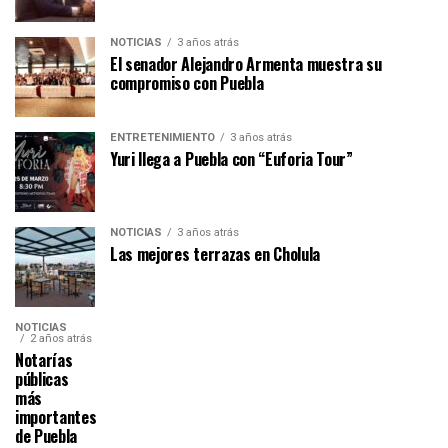
NOTICIAS
3 años atrás
El senador Alejandro Armenta muestra su
compromiso con Puebla
ENTRETENIMIENTO
3 años atrás
Yuri llega a Puebla con “Euforia Tour”
NOTICIAS
3 años atrás
Las mejores terrazas en Cholula
NOTICIAS
2 años atrás
Notarías
públicas
más
importantes
de Puebla