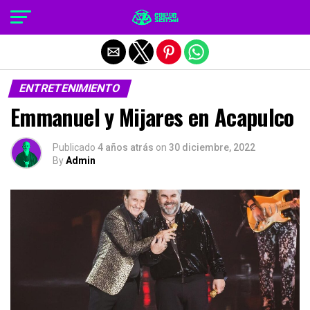
Salir de la versión móvil
ENTRETENIMIENTO
Emmanuel y Mijares en Acapulco
Publicado
4 años atrás
on
30 diciembre, 2022
By
Admin