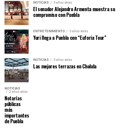
NOTICIAS
3 años atrás
El senador Alejandro Armenta muestra su
compromiso con Puebla
ENTRETENIMIENTO
3 años atrás
Yuri llega a Puebla con “Euforia Tour”
NOTICIAS
3 años atrás
Las mejores terrazas en Cholula
NOTICIAS
2 años atrás
Notarías
públicas
más
importantes
de Puebla