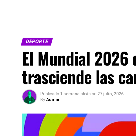
DEPORTE
El Mundial 2026 
trasciende las c
Publicado
1 semana atrás
on
27 julio, 2026
By
Admin