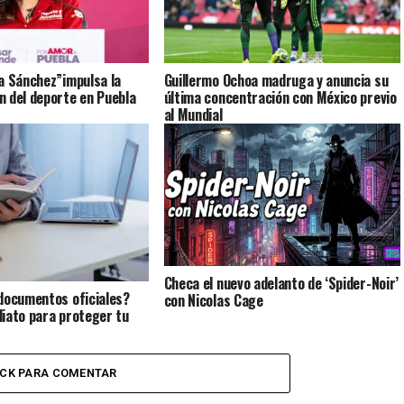
a Sánchez”impulsa la
Guillermo Ochoa madruga y anuncia su
 del deporte en Puebla
última concentración con México previo
al Mundial
Checa el nuevo adelanto de ‘Spider-Noir’
documentos oficiales?
con Nicolas Cage
iato para proteger tu
ICK PARA COMENTAR