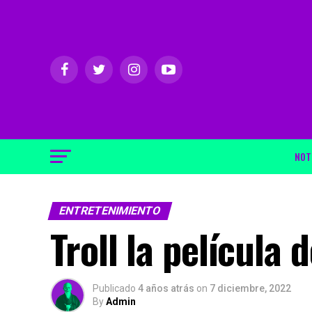
NOT
ENTRETENIMIENTO
Troll la película 
Publicado
4 años atrás
on
7 diciembre, 2022
By
Admin