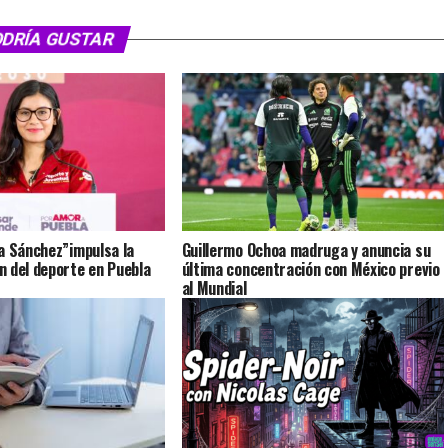
ODRÍA GUSTAR
a Sánchez”impulsa la
Guillermo Ochoa madruga y anuncia su
 del deporte en Puebla
última concentración con México previo
al Mundial