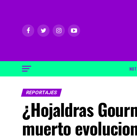
NOT
REPORTAJES
¿Hojaldras Gourm
muerto evolucio