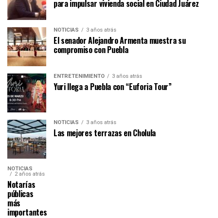
para impulsar vivienda social en Ciudad Juárez
NOTICIAS
3 años atrás
El senador Alejandro Armenta muestra su
compromiso con Puebla
ENTRETENIMIENTO
3 años atrás
Yuri llega a Puebla con “Euforia Tour”
NOTICIAS
3 años atrás
Las mejores terrazas en Cholula
NOTICIAS
2 años atrás
Notarías
públicas
más
importantes