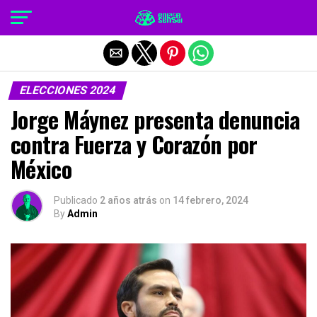
Salir de la versión móvil
ELECCIONES 2024
Jorge Máynez presenta denuncia
contra Fuerza y Corazón por
México
Publicado
2 años atrás
on
14 febrero, 2024
By
Admin