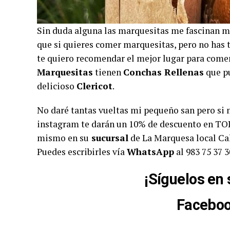
Sin duda alguna las marquesitas me fascinan mi
que si quieres comer marquesitas, pero no has t
te quiero recomendar el mejor lugar para come
Marquesitas
tienen
Conchas Rellenas
que p
delicioso
Clericot
.
No daré tantas vueltas mi pequeño san pero si 
instagram te darán un 10% de descuento en TODA
mismo en su
sucursal
de La Marquesa local Cal
Puedes escribirles vía
WhatsApp
al 983 75 37 
¡Síguelos en 
Facebo