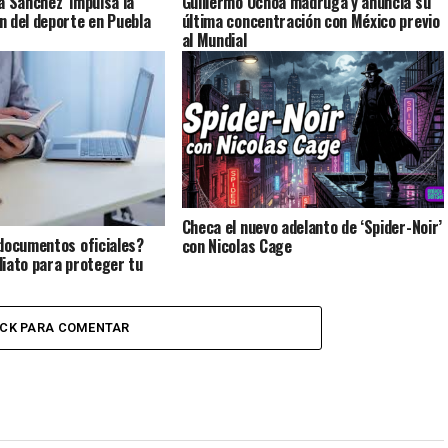
a Sánchez”impulsa la
Guillermo Ochoa madruga y anuncia su
 del deporte en Puebla
última concentración con México previo
al Mundial
Checa el nuevo adelanto de ‘Spider-Noir’
documentos oficiales?
con Nicolas Cage
iato para proteger tu
ICK PARA COMENTAR