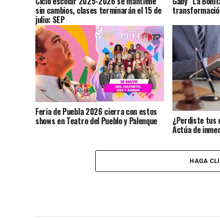
Ciclo escolar 2025-2026 se mantiene
Gaby “La Bonit
sin cambios, clases terminarán el 15 de
transformación
julio: SEP
Feria de Puebla 2026 cierra con estos
¿Perdiste tus 
shows en Teatro del Pueblo y Palenque
Actúa de inmed
identidad?
HAGA CL