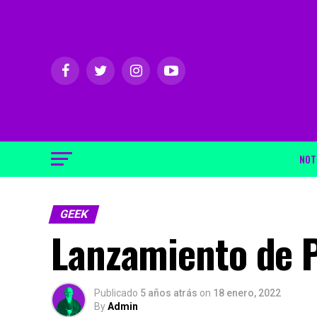
NOT
GEEK
Lanzamiento de 
Publicado
5 años atrás
on
18 enero, 2022
By
Admin