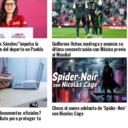
a Sánchez”impulsa la
Guillermo Ochoa madruga y anuncia su
 del deporte en Puebla
última concentración con México previo
al Mundial
Checa el nuevo adelanto de ‘Spider-Noir’
documentos oficiales?
con Nicolas Cage
iato para proteger tu