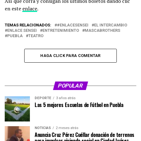
Así que corra y consigan los últimos boletos dando clic
en este
enlace
.
TEMAS RELACIONADOS:
#ENLACESENSEI
EL INTERCAMBIO
ENLACE SENSEI
ENTRETENIMIENTO
MASCABROTHERS
PUEBLA
TEATRO
HAGA CLICK PARA COMENTAR
POPULAR
DEPORTE
3 años atrás
Las 5 mejores Escuelas de Fútbol en Puebla
NOTICIAS
2 meses atrás
Anuncia Cruz Pérez Cuéllar donación de terrenos
para impulsar vivienda social en Ciudad Juárez