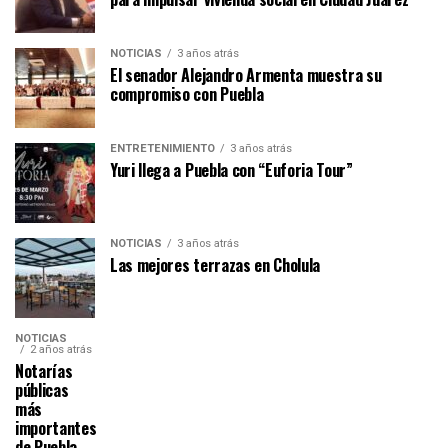
NOTICIAS
3 años atrás
El senador Alejandro Armenta muestra su
compromiso con Puebla
ENTRETENIMIENTO
3 años atrás
Yuri llega a Puebla con “Euforia Tour”
NOTICIAS
3 años atrás
Las mejores terrazas en Cholula
NOTICIAS
2 años atrás
Notarías
públicas
más
importantes
de Puebla