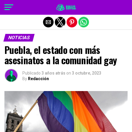
Salir de la versión móvil
NOTICIAS
Puebla, el estado con más
asesinatos a la comunidad gay
Publicado
3 años atrás
on
3 octubre, 2023
By
Redacción