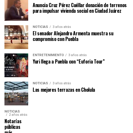
Anuncia Cruz Pérez Cuéllar donación de terrenos
para impulsar vivienda social en Ciudad Juárez
NOTICIAS
3 años atrás
El senador Alejandro Armenta muestra su
compromiso con Puebla
ENTRETENIMIENTO
3 años atrás
Yuri llega a Puebla con “Euforia Tour”
NOTICIAS
3 años atrás
Las mejores terrazas en Cholula
NOTICIAS
2 años atrás
Notarías
públicas
más