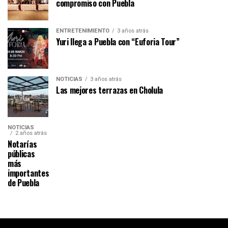
compromiso con Puebla
ENTRETENIMIENTO
3 años atrás
Yuri llega a Puebla con “Euforia Tour”
NOTICIAS
3 años atrás
Las mejores terrazas en Cholula
NOTICIAS
2 años atrás
Notarías
públicas
más
importantes
de Puebla