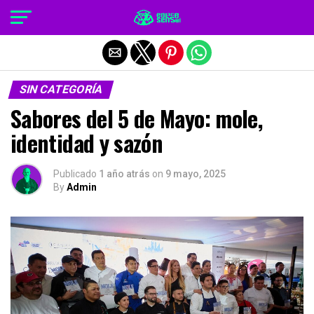
Salir de la versión móvil
SIN CATEGORÍA
Sabores del 5 de Mayo: mole,
identidad y sazón
Publicado
1 año atrás
on
9 mayo, 2025
By
Admin