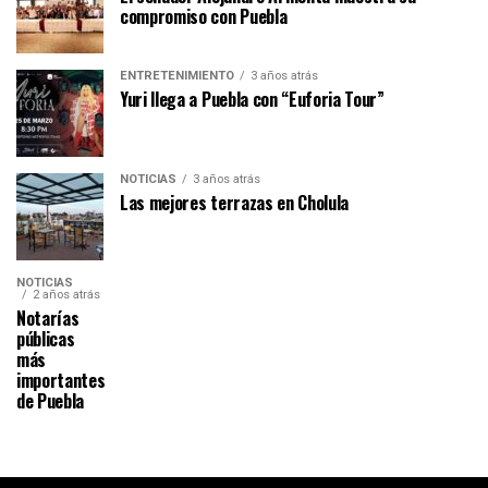
compromiso con Puebla
ENTRETENIMIENTO
3 años atrás
Yuri llega a Puebla con “Euforia Tour”
NOTICIAS
3 años atrás
Las mejores terrazas en Cholula
NOTICIAS
2 años atrás
Notarías
públicas
más
importantes
de Puebla