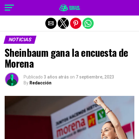
Salir de la versión móvil
NOTICIAS
Sheinbaum gana la encuesta de
Morena
Publicado
3 años atrás
on
7 septiembre, 2023
By
Redacción