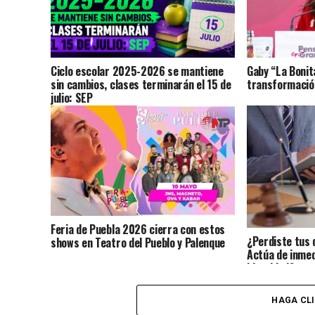
Ciclo escolar 2025-2026 se mantiene
Gaby “La Bonit
sin cambios, clases terminarán el 15 de
transformación
julio: SEP
Feria de Puebla 2026 cierra con estos
¿Perdiste tus 
shows en Teatro del Pueblo y Palenque
Actúa de inmed
identidad?
HAGA CL