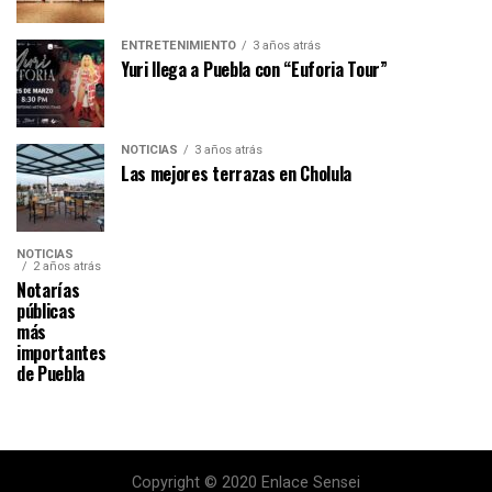
ENTRETENIMIENTO
3 años atrás
Yuri llega a Puebla con “Euforia Tour”
NOTICIAS
3 años atrás
Las mejores terrazas en Cholula
NOTICIAS
2 años atrás
Notarías
públicas
más
importantes
de Puebla
Copyright © 2020 Enlace Sensei