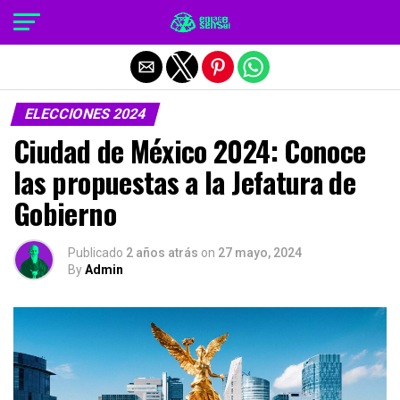
Salir de la versión móvil
ELECCIONES 2024
Ciudad de México 2024: Conoce
las propuestas a la Jefatura de
Gobierno
Publicado
2 años atrás
on
27 mayo, 2024
By
Admin