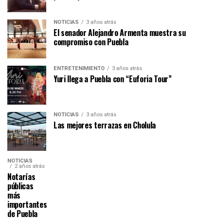
NOTICIAS
3 años atrás
El senador Alejandro Armenta muestra su
compromiso con Puebla
ENTRETENIMIENTO
3 años atrás
Yuri llega a Puebla con “Euforia Tour”
NOTICIAS
3 años atrás
Las mejores terrazas en Cholula
NOTICIAS
2 años atrás
Notarías
públicas
más
importantes
de Puebla