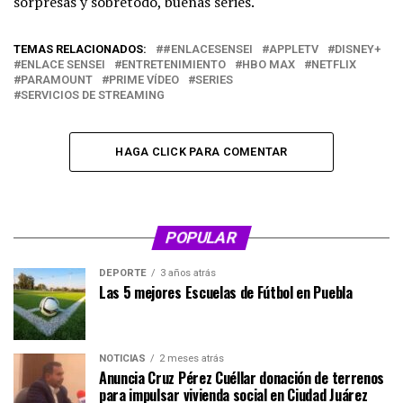
sorpresas y sobretodo, buenas series.
TEMAS RELACIONADOS:
#ENLACESENSEI
APPLETV
DISNEY+
ENLACE SENSEI
ENTRETENIMIENTO
HBO MAX
NETFLIX
PARAMOUNT
PRIME VÍDEO
SERIES
SERVICIOS DE STREAMING
HAGA CLICK PARA COMENTAR
POPULAR
DEPORTE
3 años atrás
Las 5 mejores Escuelas de Fútbol en Puebla
NOTICIAS
2 meses atrás
Anuncia Cruz Pérez Cuéllar donación de terrenos
para impulsar vivienda social en Ciudad Juárez