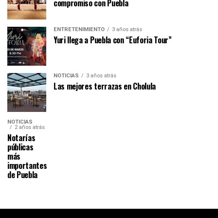
compromiso con Puebla
ENTRETENIMIENTO
3 años atrás
Yuri llega a Puebla con “Euforia Tour”
NOTICIAS
3 años atrás
Las mejores terrazas en Cholula
NOTICIAS
2 años atrás
Notarías
públicas
más
importantes
de Puebla