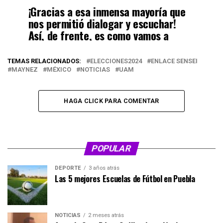
¡Gracias a esa inmensa mayoría que
nos permitió dialogar y escuchar!
Así, de frente, es como vamos a
cambiar a México 🇲🇽.
pic.twitter.com/2us70UV8ea
TEMAS RELACIONADOS:
ELECCIONES2024
ENLACE SENSEI
MAYNEZ
MÉXICO
NOTICIAS
UAM
— Jorge Álvarez Máynez (@AlvarezMaynez)
April 26, 2024
HAGA CLICK PARA COMENTAR
POPULAR
DEPORTE
3 años atrás
Las 5 mejores Escuelas de Fútbol en Puebla
NOTICIAS
2 meses atrás