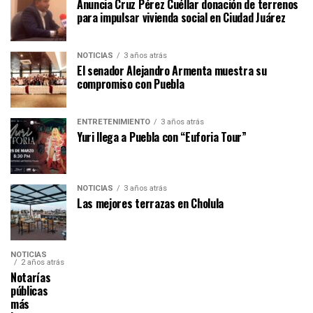
Anuncia Cruz Pérez Cuéllar donación de terrenos
para impulsar vivienda social en Ciudad Juárez
NOTICIAS
3 años atrás
El senador Alejandro Armenta muestra su
compromiso con Puebla
ENTRETENIMIENTO
3 años atrás
Yuri llega a Puebla con “Euforia Tour”
NOTICIAS
3 años atrás
Las mejores terrazas en Cholula
NOTICIAS
2 años atrás
Notarías
públicas
más